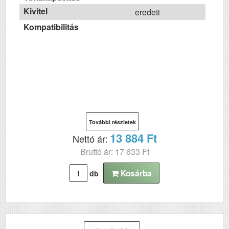
Kivitel
eredeti
Kompatibilitás
További részletek
13 884 Ft
Nettó ár:
Bruttó ár: 17 633 Ft
Kosárba
db