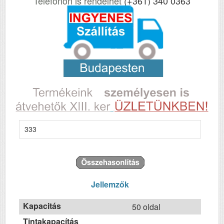
Telefonon is rendelhet
(+361) 340 0363
333
Jellemzők
Kapacitás
50 oldal
Tintakapacítás