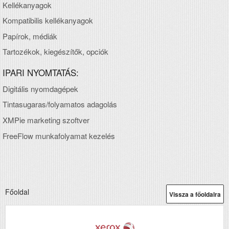
Kellékanyagok
Kompatibilis kellékanyagok
Papírok, médiák
Tartozékok, kiegészítők, opciók
IPARI NYOMTATÁS:
Digitális nyomdagépek
Tintasugaras/folyamatos adagolás
XMPie marketing szoftver
FreeFlow munkafolyamat kezelés
Főoldal
Vissza a főoldalra