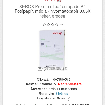
XEROX PremiumTear öntapadó A4
Fotópapír, média - Nyomtatópapír 0,05K
fehér, eredeti
Cikkszám: 007R90516
Készlet információ:
Megrendelésre
Átvétel:
érkezés +1 munkanap
Garancia:
3 hónap
Forgalmazó: Xerox