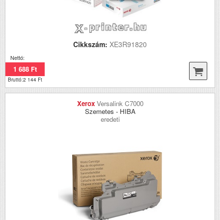
Cikkszám:
XE3R91820
Nettó:
1 688 Ft
Bruttó:2 144 Ft
Xerox
Versalink C7000
Szemetes - HIBA
eredeti