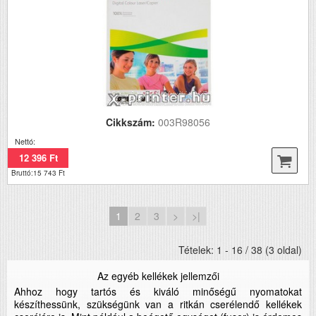
Cikkszám:
003R98056
Nettó:
12 396 Ft
Bruttó:15 743 Ft
1
2
3
>
>|
Tételek: 1 - 16 / 38 (3 oldal)
Az egyéb kellékek jellemzői
Ahhoz hogy tartós és kiváló minőségű nyomatokat
készíthessünk, szükségünk van a ritkán cserélendő kellékek