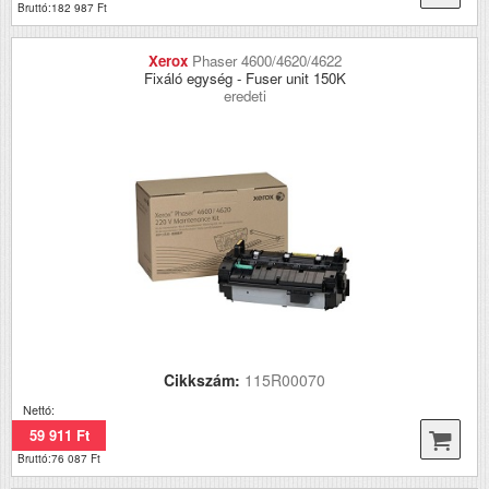
Bruttó:182 987 Ft
Xerox
Phaser 4600/4620/4622
Fixáló egység - Fuser unit 150K
eredeti
Cikkszám:
115R00070
Nettó:
59 911 Ft
Bruttó:76 087 Ft