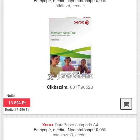
Fotópapír, média - Nyomtatópapír 0,05K
átlátszó, eredeti
Cikkszám:
007R90523
Nettó:
13 824 Ft
Bruttó:17 556 Ft
Xerox
DuraPaper öntapadó A4
Fotópapír, média - Nyomtatópapír 0,05K
csontszínű, eredeti