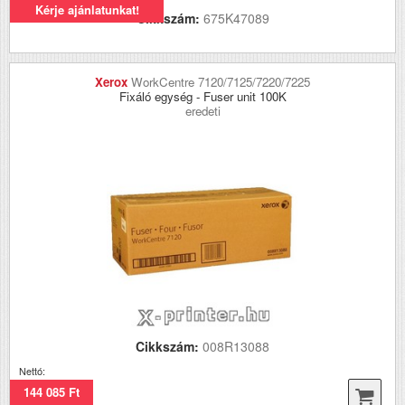
Kérje ajánlatunkat!
Cikkszám:
675K47089
Xerox
WorkCentre 7120/7125/7220/7225
Fixáló egység - Fuser unit 100K
eredeti
Cikkszám:
008R13088
Nettó:
144 085 Ft