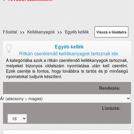
Főoldal
Kellékanyagok
Egyéb kellék
Vissza a főoldalra
Egyéb kellék
Ritkán cserélendő kellékanyagok tartoznak ide.
A kategóriába azok a ritkán cserélendő kellékanyagok tartoznak,
melyeket bizonyos oldalszám nyomtatása után kelI cserélni.
Ezek cseréje is fontos, hogy továbbra is tartós és jó minőségű
nyomatokat tudjunk készíteni.
Rendezés:
Listázás: