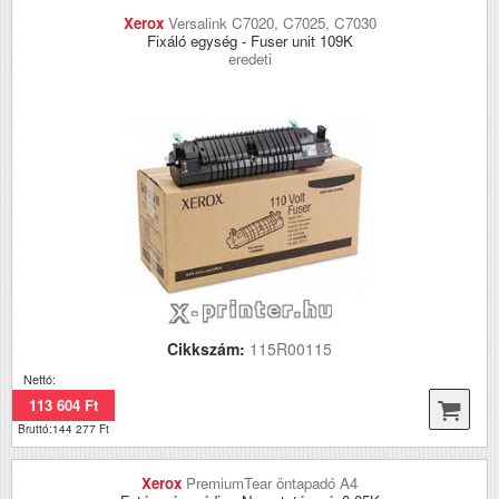
Xerox
Versalink C7020, C7025, C7030
Fixáló egység - Fuser unit 109K
eredeti
Cikkszám:
115R00115
Nettó:
113 604 Ft
Bruttó:144 277 Ft
Xerox
PremiumTear öntapadó A4