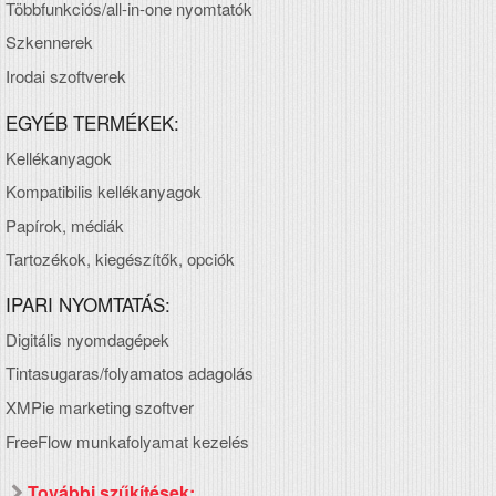
Többfunkciós/all-in-one nyomtatók
Szkennerek
Irodai szoftverek
EGYÉB TERMÉKEK:
Kellékanyagok
Kompatibilis kellékanyagok
Papírok, médiák
Tartozékok, kiegészítők, opciók
IPARI NYOMTATÁS:
Digitális nyomdagépek
Tintasugaras/folyamatos adagolás
XMPie marketing szoftver
FreeFlow munkafolyamat kezelés
További szűkítések: