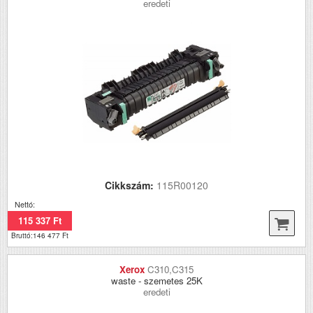
eredeti
Cikkszám:
115R00120
Nettó:
115 337 Ft
Bruttó:146 477 Ft
Xerox
C310,C315
waste - szemetes 25K
eredeti