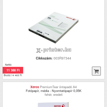
Cikkszám:
003R97344
Nettó:
11 388 Ft
Bruttó:14 463 Ft
Xerox
PremiumTear öntapadó A4
Fotópapír, média - Nyomtatópapír 0,05K
fehér, eredeti