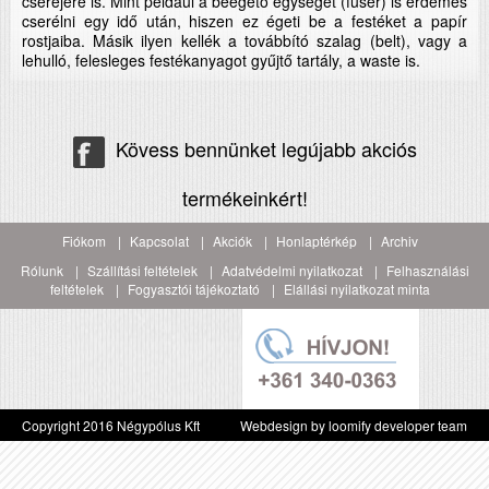
cseréjére is. Mint például a beégető egységet (fuser) is érdemes
cserélni egy idő után, hiszen ez égeti be a festéket a papír
rostjaiba. Másik ilyen kellék a továbbító szalag (belt), vagy a
lehulló, felesleges festékanyagot gyűjtő tartály, a waste is.
Kövess bennünket legújabb akciós
termékeinkért!
Fiókom
Kapcsolat
Akciók
Honlaptérkép
Archiv
Rólunk
Szállítási feltételek
Adatvédelmi nyilatkozat
Felhasználási
feltételek
Fogyasztói tájékoztató
Elállási nyilatkozat minta
Copyright 2016 Négypólus Kft
Webdesign by loomify developer team