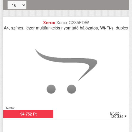
Xerox
Xerox C235FDW
A4, színes, lézer multifunkciós nyomtató hálózatos, Wi-Fi-s, duplex
Nettó:
Bruttó:
94 752 Ft
120 335 Ft