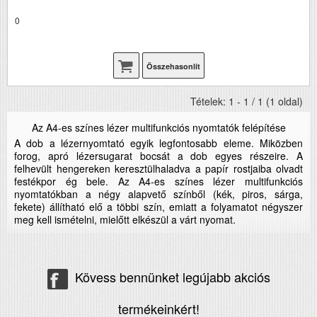
0
Összehasonlít
Tételek: 1 - 1 / 1 (1 oldal)
Az A4-es színes lézer multifunkciós nyomtatók felépítése
A dob a lézernyomtató egyik legfontosabb eleme. Miközben
forog, apró lézersugarat bocsát a dob egyes részeire. A
felhevült hengereken keresztülhaladva a papír rostjaiba olvadt
festékpor ég bele. Az A4-es színes lézer multifunkciós
nyomtatókban a négy alapvető színből (kék, piros, sárga,
fekete) állítható elő a többi szín, emiatt a folyamatot négyszer
meg kell ismételni, mielőtt elkészül a várt nyomat.
Kövess bennünket legújabb akciós
termékeinkért!