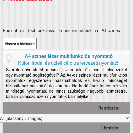
Főoldal
Többfunkciós/all-in-one nyomtatók
A4 színes
Vissza a főoldalra
A4 színes lézer multifunkciós nyomtató
Külön irodai és üzleti célokra tervezett nyomtató!
Szeretne nyomtatni, másolni, szkennelni és faxolni mindezeket
egy nyomtató segítségével? Az A4-es színes lézer multifunkciós
nyomtatók egyszerűen használhatóak és kiváló minőséget
biztosítanak használójuk számára. Ha irodájának fontos a kiváló
minőségű nyomtatás, de nincs szüksége nagyobb lapméretre,
bátran válassza ezen nyomtatók bármelyikét.
Rendezés:
Listázás: