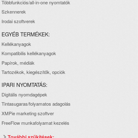
Többfunkciós/all-in-one nyomtatók
Szkennerek
Irodai szoftverek
EGYÉB TERMÉKEK:
Kellékanyagok
Kompatibilis kellékanyagok
Papírok, médiák
Tartozékok, kiegészítők, opciók
IPARI NYOMTATÁS:
Digitális nyomdagépek
Tintasugaras/folyamatos adagolás
XMPie marketing szoftver
FreeFlow munkafolyamat kezelés
További szűkítések: