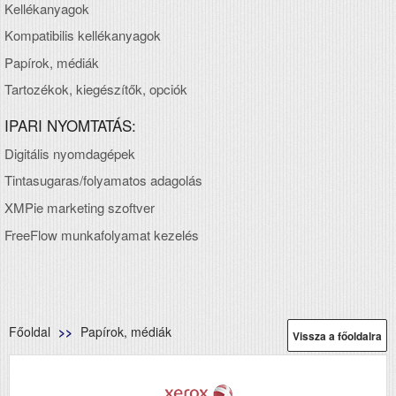
Kellékanyagok
Kompatibilis kellékanyagok
Papírok, médiák
Tartozékok, kiegészítők, opciók
IPARI NYOMTATÁS:
Digitális nyomdagépek
Tintasugaras/folyamatos adagolás
XMPie marketing szoftver
FreeFlow munkafolyamat kezelés
Főoldal
Papírok, médiák
Vissza a főoldalra