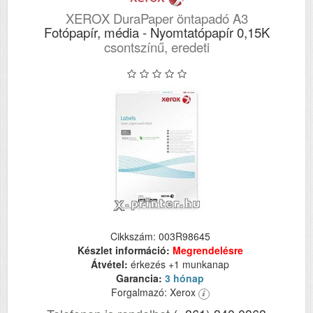
XEROX DuraPaper öntapadó A3
Fotópapír, média - Nyomtatópapír 0,15K
csontszínű, eredeti
Cikkszám: 003R98645
Készlet információ:
Megrendelésre
Átvétel:
érkezés +1 munkanap
Garancia:
3 hónap
Forgalmazó: Xerox