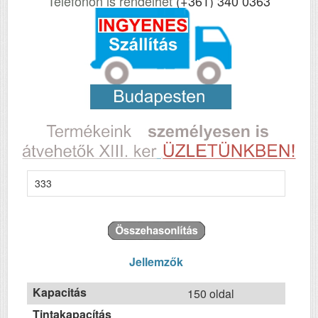
Telefonon is rendelhet
(+361) 340 0363
333
Jellemzők
Kapacitás
150 oldal
Tintakapacítás